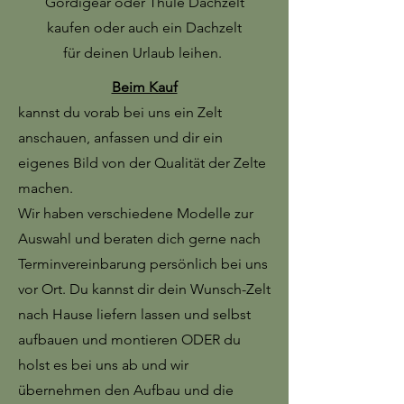
Gordigear oder Thule Dachzelt
kaufen oder auch ein Dachzelt
für deinen Urlaub leihen.
Beim Kauf
kannst du vorab bei uns ein Zelt
anschauen, anfassen und dir ein
eigenes Bild von der Qualität der Zelte
machen.
Wir haben verschiedene Modelle zur
Auswahl und beraten dich gerne nach
Terminvereinbarung persönlich bei uns
vor Ort. Du kannst dir dein Wunsch-Zelt
nach Hause liefern lassen und selbst
aufbauen und montieren ODER du
holst es bei uns ab und wir
übernehmen den Aufbau und die