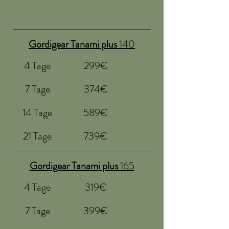
Gordigear Tanami plus
140
4 Tage
299€
7 Tage
374€
14 Tage
589€
21 Tage
739€
Gordigear Tanami plus
165
4 Tage
319€
7 Tage
399€