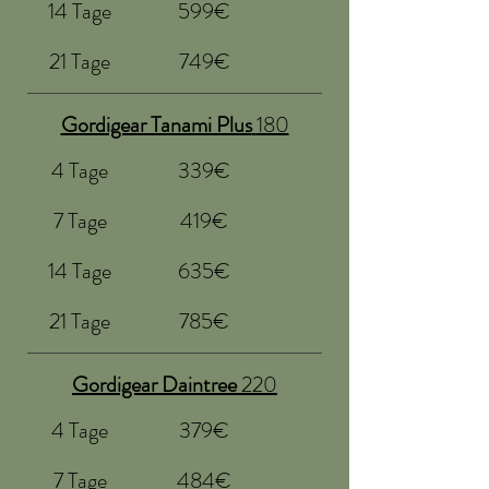
14 Tage
599€
21 Tage
749€
Gordigear Tanami Plus
180
4 Tage
339€
7 Tage
419€
14 Tage
635€
21 Tage
785€
Gordigear Daintree
220
4 Tage
379€
7 Tage
484€