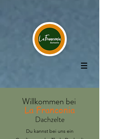
Willkommen bei
La Franconia
Dachzelte
Du kannst bei uns ein