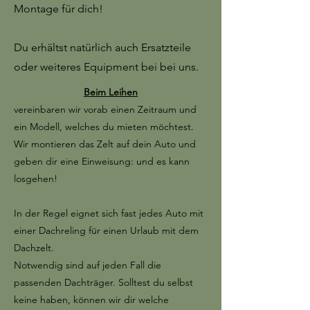
Montage für dich!
Du erhältst natürlich auch Ersatzteile
oder weiteres Equipment bei bei uns.
Beim Leihen
vereinbaren wir vorab einen Zeitraum und
ein Modell, welches du mieten möchtest.
Wir montieren das Zelt auf dein Auto und
geben dir eine Einweisung: und es kann
losgehen!
In der Regel eignet sich fast jedes Auto mit
einer Dachreling für einen Urlaub mit dem
Dachzelt.
Notwendig sind auf jeden Fall die
passenden Dachträger.
Solltest du selbst
keine haben, können wir dir welche