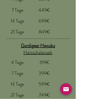
7 Tage
449€
14 Tage
699€
21 Tage
849€
Gordigear Hapuku
Hartschalenzelt
4 Tage
319€
7 Tage
399€
14 Tage
599€
21 Tage
749€