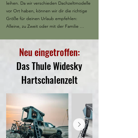
leihen.
Da wir verschieden Dachzeltmodelle
vor Ort haben, können wir dir die richtige
Größe für deinen Urlaub empfehlen:
Alleine, zu Zweit oder mit der Familie …
Neu eingetroffen:
Das Thule Widesky
Hartschalenzelt