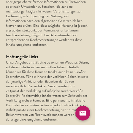
oder gespeicherte fremde Informationen zu überwachen
oder nach Umständen zu forschen, die auf eine
rechtswidrige Tätigkeit hinweisen. Verpflichtungen zur
Entfernung oder Sperrung der Nutzung von
Informationen nach den allgemeinen Gesetzen bleiben
hiervon unberührt. Eine diesbezügliche Haftung ist jedoch
erst ab dem Zeitpunkt der Kenntnis einer konkreten
Rechtsverletzung möglich. Bei Bekanntwerden von
entsprechenden Rechtsverletzungen werden wir diese
Inhalte umgehend entfernen.
Haftung für Links
Unser Angebot enthält Links zu externen Websites Dritter,
auf deren Inhalte wir keinen Einfluss haben. Deshalb
können wir für diese fremden Inhalte auch keine Gewähr
übernehmen. Für die Inhalte der verlinkten Seiten ist stets
der jeweilige Anbieter oder Betreiber der Seiten
verantwortlich. Die verlinkten Seiten wurden zum
Zeitpunkt der Verlinkung auf mögliche Rechtsverstöße
überprüft. Rechtswidrige Inhalte waren zum Zeitpunkt der
Verlinkung nicht erkennbar. Eine permanente inhaltliche
Kontrolle der verlinkten Seiten ist jedoch ohne konkrete
Anhaltspunkte einer Rechtsverletzung nicht zumutbar. Bei
Bekanntwerden von Rechtsverletzungen werden wir
derartige Links umgehend entfernen.
Urheberrecht